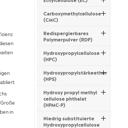
Carboxymethylcellulose
(CMC)
Redispergierbares
izienz
Polymerpulver (RDP)
 diesen
keiten
Hydroxypropylcellulose
(HPC)
Hydroxypropylstärkeether
tigen
(HPS)
bliert.
Hydroxy propyl methyl
chs
cellulose phthalat
. Große
(HPMC-P)
ben in
Niedrig substituierte
Hydroxypropylcellulose