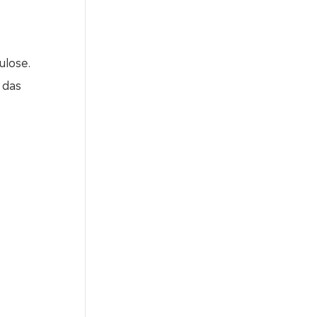
ulose.
 das