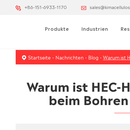
+86-151-6933-1170
sales@kimacellulo
Produkte
Industrien
Res
Startseite
Nachrichten
Blog
Warum ist H
Warum ist HEC-H
beim Bohren 