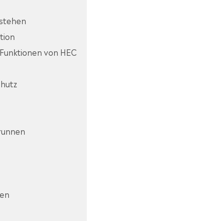
rstehen
tion
n Funktionen von HEC
chutz
Brunnen
ten