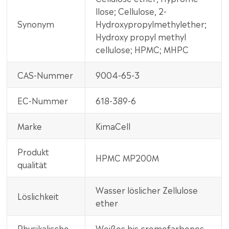
llose; Cellulose, 2-
Synonym
Hydroxypropylmethylether;
Hydroxy propyl methyl
cellulose; HPMC; MHPC
CAS-Nummer
9004-65-3
EC-Nummer
618-389-6
Marke
KimaCell
Produkt
HPMC MP200M
qualität
Wasser löslicher Zellulose
Löslichkeit
ether
Physikalische
Weißes bis cremefarbenes