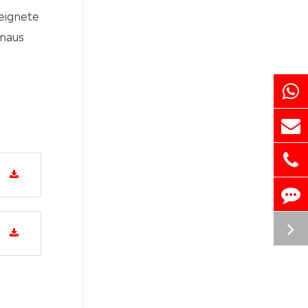
eeignete
inaus