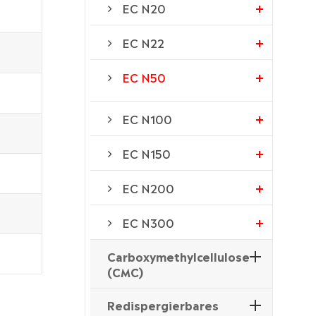
EC N20
EC N22
EC N50
EC N100
EC N150
EC N200
EC N300
Carboxymethylcellulose
(CMC)
Redispergierbares