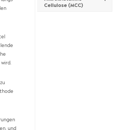
Cellulose (MCC)
den
tel
hlende
che
wird.
 zu
ethode
erungen
en. und