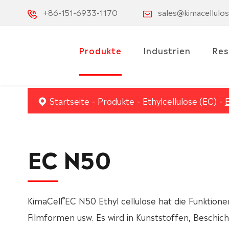
+86-151-6933-1170
sales@kimacellulo
Produkte
Industrien
Res
Startseite
Produkte
Ethylcellulose (EC)
EC N50
®
KimaCell
EC N50 Ethyl cellulose hat die Funktione
Filmformen usw. Es wird in Kunststoffen, Beschic