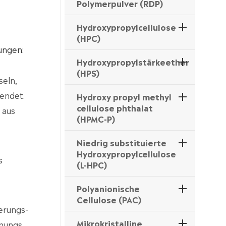
Polymerpulver (RDP)
Hydroxypropylcellulose
(HPC)
ungen:
Hydroxypropylstärkeether
(HPS)
seln,
endet.
Hydroxy propyl methyl
cellulose phthalat
 aus
(HPMC-P)
Niedrig substituierte
Hydroxypropylcellulose
s
(L-HPC)
Polyanionische
Cellulose (PAC)
erungs-
Mikrokristalline
knungs