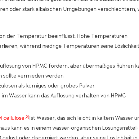
sauren oder stark alkalischen Umgebungen verschlechtern, 
 von der Temperatur beeinflusst. Hohe Temperaturen
verlieren, während niedrige Temperaturen seine Löslichkei
d Auflösung von HPMC fördern, aber übermäßiges Rühren k
n sollte vermieden werden.
zulösen als körniges oder grobes Pulver.
te im Wasser kann das Auflösung verhalten von HPMC
[2]
 cellulose
Ist Wasser, das sich leicht in kaltem Wasser u
inaus kann es in einem wasser-organischen Lösungsmittel-
elöst oder dispergiert werden, aber seine Löslichkeit in