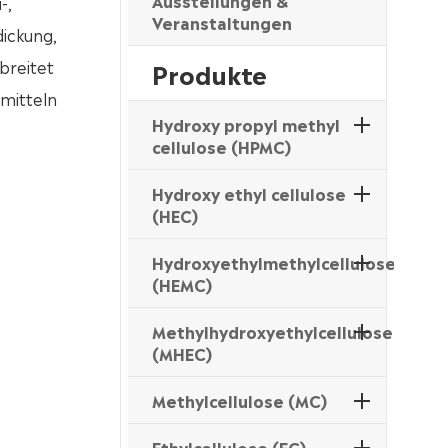
Ausstellungen &
-,
Veranstaltungen
dickung,
breitet
Produkte
 mitteln
Hydroxy propyl methyl
cellulose (HPMC)
Hydroxy ethyl cellulose
(HEC)
Hydroxyethylmethylcellulose
(HEMC)
Methylhydroxyethylcellulose
(MHEC)
Methylcellulose (MC)
Ethylcellulose (EC)