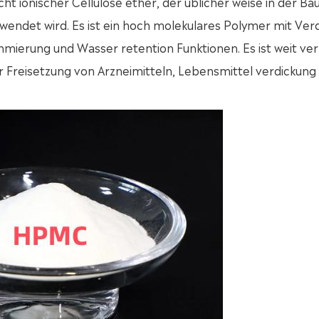
icht ionischer Cellulose ether, der üblicher weise in der Bau
endet wird. Es ist ein hoch molekulares Polymer mit Ver
hmierung und Wasser retention Funktionen. Es ist weit ver
 Freisetzung von Arzneimitteln, Lebensmittel verdickung