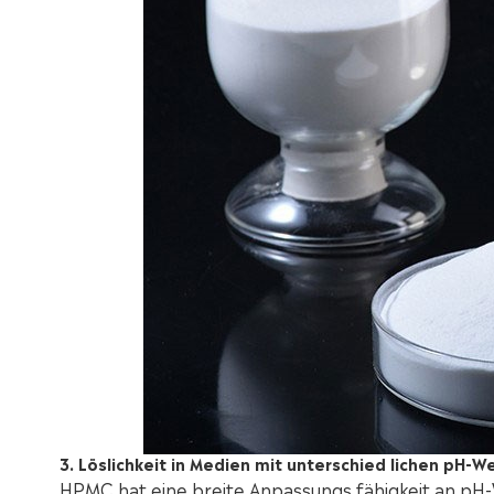
3. Löslichkeit in Medien mit unterschied lichen pH-W
HPMC hat eine breite Anpassungs fähigkeit an pH-W