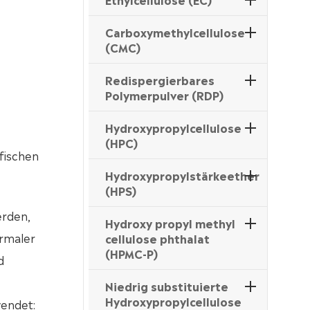
Carboxymethylcellulose
(CMC)
Redispergierbares
Polymerpulver (RDP)
Hydroxypropylcellulose
(HPC)
fischen
Hydroxypropylstärkeether
(HPS)
erden,
Hydroxy propyl methyl
ormaler
cellulose phthalat
(HPMC-P)
d
Niedrig substituierte
Hydroxypropylcellulose
wendet: