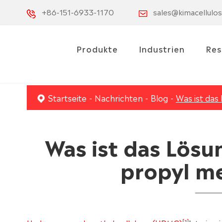
+86-151-6933-1170
sales@kimacellulo
Produkte
Industrien
Res
Startseite
Nachrichten
Blog
Was ist das
Was ist das Lös
propyl me
[1]