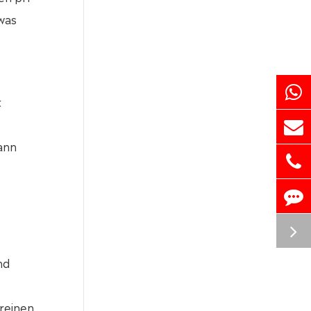
was
t
ann
nd
 reinen