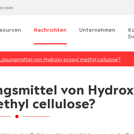
se.com
sourcen
Nachrichten
Unternehmen
Ko
Si
 Lösungsmittel von Hydroxy propyl methyl cellulose?
ungsmittel von Hydro
thyl cellulose?