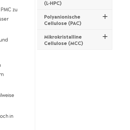
(L-HPC)
 HPMC zu
Polyanionische
sser
Cellulose (PAC)
Mikrokristalline
 und
Cellulose (MCC)
n
um
ilweise
och in