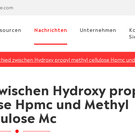
se.com
sourcen
Nachrichten
Unternehmen
Ko
Si
hied zwischen Hydroxy propyl methyl cellulose Hpmc und 
wischen Hydroxy pro
ose Hpmc und Methyl
lulose Mc