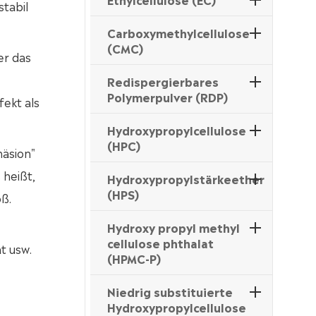
stabil
Carboxymethylcellulose
(CMC)
er das
Redispergierbares
Polymerpulver (RDP)
fekt als
Hydroxypropylcellulose
(HPC)
häsion"
 heißt,
Hydroxypropylstärkeether
(HPS)
oß.
Hydroxy propyl methyl
cellulose phthalat
t usw.
(HPMC-P)
Niedrig substituierte
Hydroxypropylcellulose