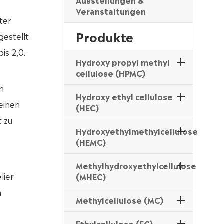
Ausstellungen &
Veranstaltungen
rter
Produkte
gestellt
is 2,0.
Hydroxy propyl methyl
cellulose (HPMC)
n
Hydroxy ethyl cellulose
meinen
(HEC)
t zu
Hydroxyethylmethylcellulose
(HEMC)
Methylhydroxyethylcellulose
lier
(MHEC)
n
Methylcellulose (MC)
Ethylcellulose (EC)