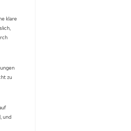
ne klare
lich,
urch
ngungen
cht zu
auf
d, und