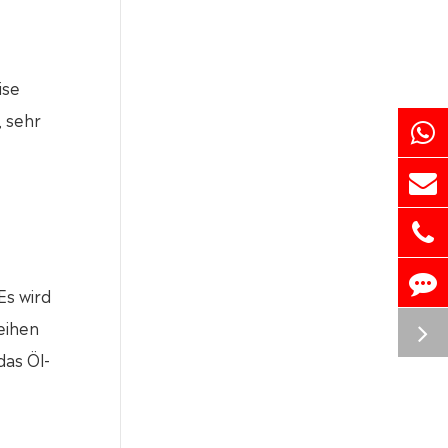
ise
, sehr
Es wird
eihen
das Öl-