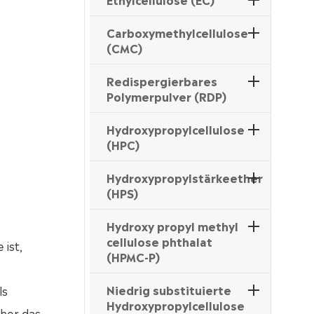
Carboxymethylcellulose
(CMC)
Redispergierbares
Polymerpulver (RDP)
Hydroxypropylcellulose
(HPC)
Hydroxypropylstärkeether
(HPS)
Hydroxy propyl methyl
cellulose phthalat
 ist,
(HPMC-P)
Niedrig substituierte
ls
Hydroxypropylcellulose
öher das