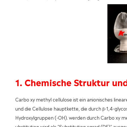
1. Chemische Struktur und
Carbo xy methyl cellulose ist ein anionisches line
und die Cellulose hauptkette, die durch β-1,4-glycos
Hydroxylgruppen (-OH). werden durch Carbo xy me
ubstitution wird als "Substitution sgrad (DS)" ausge