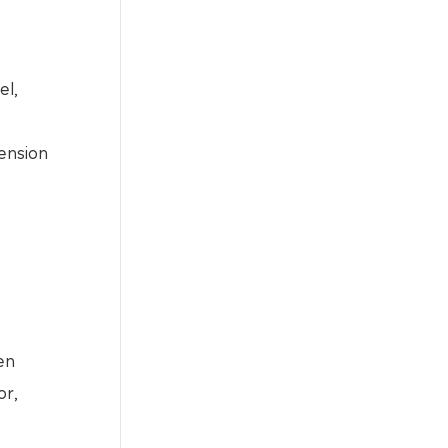
el,
pension
,
en
or,