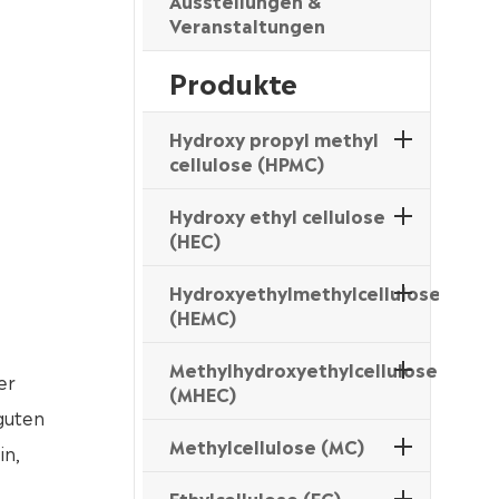
Ausstellungen &
Veranstaltungen
Produkte
Hydroxy propyl methyl
cellulose (HPMC)
Hydroxy ethyl cellulose
(HEC)
Hydroxyethylmethylcellulose
(HEMC)
Methylhydroxyethylcellulose
er
(MHEC)
 guten
Methylcellulose (MC)
in,
Ethylcellulose (EC)