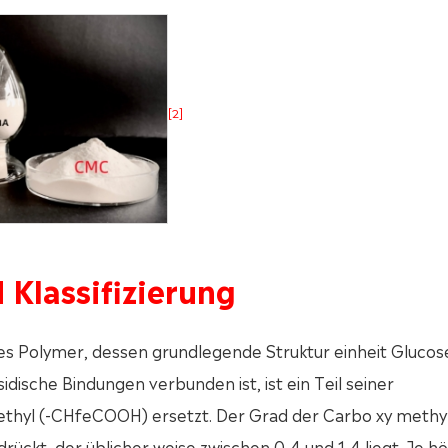
[2]
 Klassifizierung
ares Polymer, dessen grundlegende Struktur einheit Glucose
idische Bindungen verbunden ist, ist ein Teil seiner
thyl (-CHfeCOOH) ersetzt. Der Grad der Carbo xy methy
drückt, der üblicher weise zwischen 0,4 und 1,4 liegt. Je h