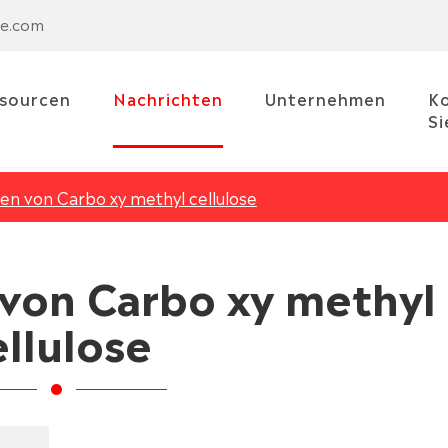
se.com
sourcen
Nachrichten
Unternehmen
Ko
Si
en von Carbo xy methyl cellulose
von Carbo xy methyl
ellulose