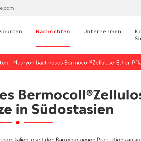
se.com
sourcen
Nachrichten
Unternehmen
Ko
Si
ten
Nouryon baut neues Bermocoll®Zellulose-Ether-Pfla
s Bermocoll®Zellulo
ze in Südostasien
chemikalien, plant den Bau einer neuen Produktions anla