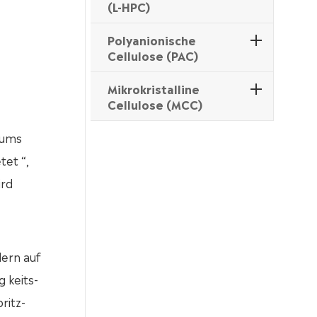
(L-HPC)
Polyanionische
Cellulose (PAC)
Mikrokristalline
Cellulose (MCC)
tums
tet “,
ird
dern auf
 keits-
ritz-