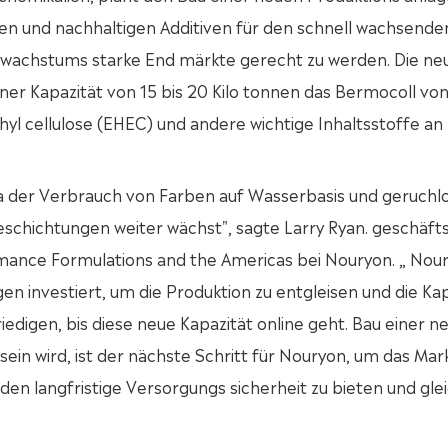
en und nachhaltigen Additiven für den schnell wachsende
 wachstums starke End märkte gerecht zu werden. Die ne
iner Kapazität von 15 bis 20 Kilo tonnen das Bermocoll vo
yl cellulose (EHEC) und andere wichtige Inhaltsstoffe an 
da der Verbrauch von Farben auf Wasserbasis und geruchl
schichtungen weiter wächst", sagte Larry Ryan. geschäft
mance Formulations and the Americas bei Nouryon. „ Nou
n investiert, um die Produktion zu entgleisen und die Kap
digen, bis diese neue Kapazität online geht. Bau einer n
sein wird, ist der nächste Schritt für Nouryon, um das Mar
n langfristige Versorgungs sicherheit zu bieten und glei