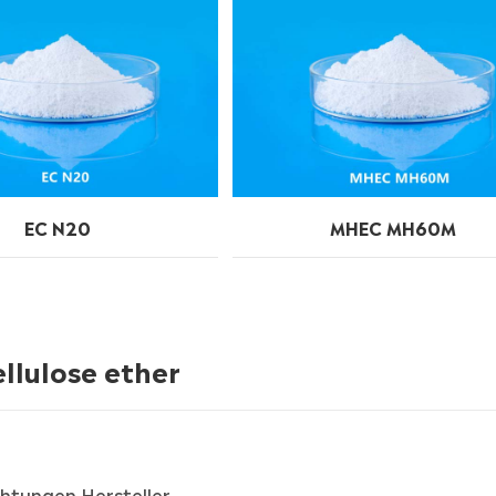
EC N20
MHEC MH60M
llulose ether
chtungen Hersteller