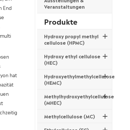
Ausstellungen &
Veranstaltungen
n End
ue
Produkte
n
multi
Hydroxy propyl methyl
cellulose (HPMC)
Hydroxy ethyl cellulose
osen
(HEC)
s
ryon hat
Hydroxyethylmethylcellulose
(HEMC)
azität
euen
Methylhydroxyethylcellulose
(MHEC)
kt
chzeitig
Methylcellulose (MC)
Ethylcellulose (EC)