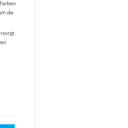
 Farben
um die
ersorgt
den