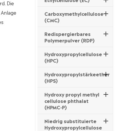
rd. Die
e Anlage
Carboxymethylcellulose
(CMC)
es
Redispergierbares
Polymerpulver (RDP)
Hydroxypropylcellulose
(HPC)
Hydroxypropylstärkeether
(HPS)
Hydroxy propyl methyl
cellulose phthalat
(HPMC-P)
Niedrig substituierte
Hydroxypropylcellulose