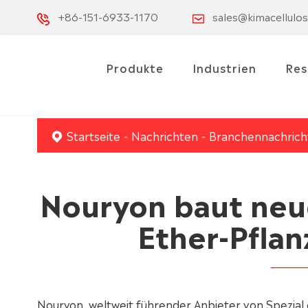
+86-151-6933-1170
sales@kimacellulo
Produkte
Industrien
Res
Startseite
Nachrichten
Branchennachrich
Nouryon baut neue
Ether-Pflan
Nouryon, weltweit führender Anbieter von Spezial 