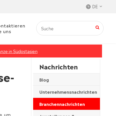
DE
ntaktieren
e uns
nze in Südostasien
Nachrichten
se-
Blog
Unternehmensnachrichten
Branchennachrichten
ge, um